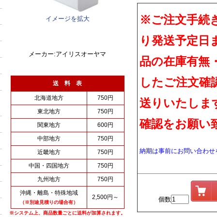
※ご注文手続
イメージを拡大
り発送予定日
メーカー:アイリスオーヤマ
品の在庫有無
したご注文確
送 料 表
北海道地方
750円
送りいたしま
東北地方
750円
確認をお願い
関東地方
600円
中部地方
750円
納期は事前にお問い合わせ
近畿地方
750円
中国・四国地方
750円
九州地方
750円
沖縄・離島・特殊地域
2,500円～
個数
（※別途見積りの場合有）
※システム上、商品数量ごとに送料が加算されます。