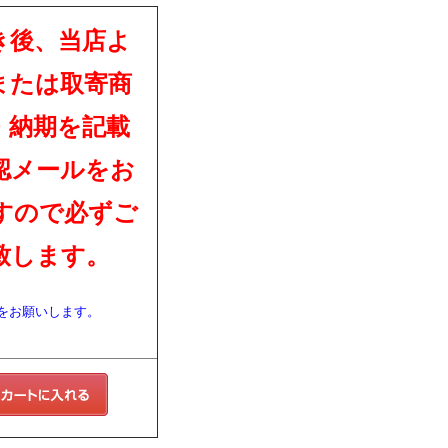
き後、当店よ
または取寄商
・納期を記載
認メールをお
すので必ずご
致します。
をお願いします。