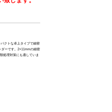
い致します。
コンパクトな卓上タイプで細密
ダーです。2×11mmの細密
類処理対策にも適していま