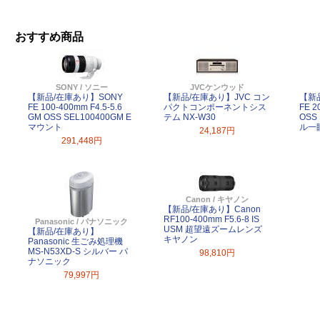
おすすめ商品
SONY / ソニー
JVCケンウッド
【新品/在庫あり】SONY
【新品/在庫あり】JVC コン
【新
FE 100-400mm F4.5-5.6
パクトコンポーネントシス
FE 2
GM OSS SEL100400GM E
テム NX-W30
OSS
マウント
ル一
24,187円
291,448円
Canon / キヤノン
【新品/在庫あり】Canon
RF100-400mm F5.6-8 IS
Panasonic / パナソニック
USM 超望遠ズームレンズ
【新品/在庫あり】
キヤノン
Panasonic 生ごみ処理機
MS-N53XD-S シルバー パ
98,810円
ナソニック
79,997円