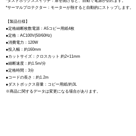
*ダストボックススイッチ：扉を開けると、自動で電源が切れます。
*サーマルプロテクター：モーターが熱すると自動的にストップします。
【製品仕様】
●定格細断枚数電源：A5コピー用紙4枚
●定格：AC100V(50/60Hz)
●消費電力：120W
●投入幅：約160mm
●カットサイズ：クロスカット 約2×11mm
●細断速度：約1.5m/分
●定格時間：3分
●コードの長さ：約1.2m
●ダストボックス容量：コピー用紙/約3L
※商品に関するデータは変更になる場合があります。