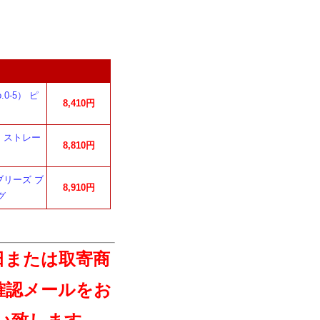
0-5） ピ
8,410円
 ストレー
8,810円
リーズ ブ
8,910円
グ
日または取寄商
確認メールをお