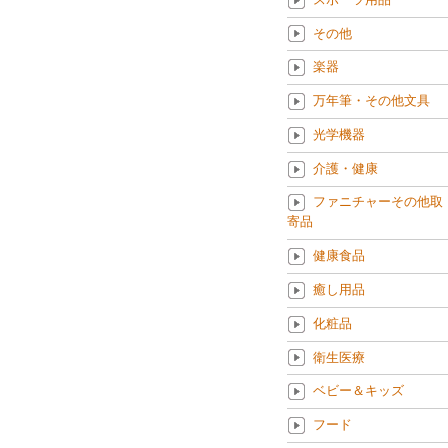
その他
楽器
万年筆・その他文具
光学機器
介護・健康
ファニチャーその他取
寄品
健康食品
癒し用品
化粧品
衛生医療
ベビー＆キッズ
フード