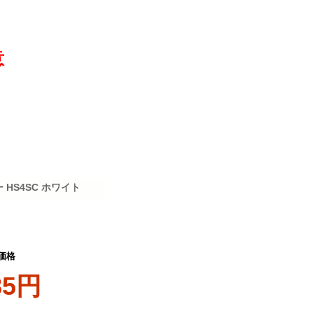
意
HS4SC ホワイト
価格
85円