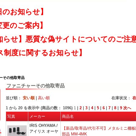
日のお知らせ】
変更のご案内】
知らせ】悪質な偽サイトについてのご注
ス制度に関するお知らせ】
ャーその他取寄品
ファニチャーその他取寄品
並び順：
安い順
|
高い順
在庫状況：
1
から
20
を表示中 (商品の数：
1096
)
1
|
2
|
3
|
4
|
5
|
6
|
7
|
8
|
9
次へ
写真
メーカー
商品名
IRIS OHYAMA /
【新品/取寄品/代引不可】メタルミニ棚板
アイリス オーヤ
部品 MM-4MK