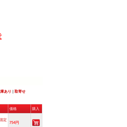
意
在庫あり
|
取寄せ
価格
購入
固定
754円