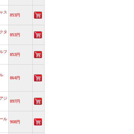
ャス
853円
クタ
853円
ルフ
853円
ル
864円
アジ
897円
ール
908円