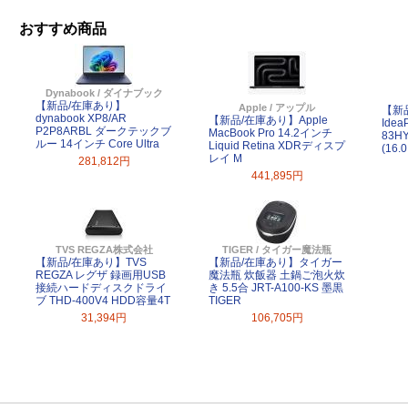
おすすめ商品
Dynabook / ダイナブック
【新品/在庫あり】
Apple / アップル
【新品
dynabook XP8/AR
【新品/在庫あり】Apple
Idea
P2P8ARBL ダークテックブ
MacBook Pro 14.2インチ
83H
ルー 14インチ Core Ultra
Liquid Retina XDRディスプ
(16.0
レイ M
281,812円
441,895円
TVS REGZA株式会社
TIGER / タイガー魔法瓶
【新品/在庫あり】TVS
【新品/在庫あり】タイガー
REGZA レグザ 録画用USB
魔法瓶 炊飯器 土鍋ご泡火炊
接続ハードディスクドライ
き 5.5合 JRT-A100-KS 墨黒
ブ THD-400V4 HDD容量4T
TIGER
31,394円
106,705円