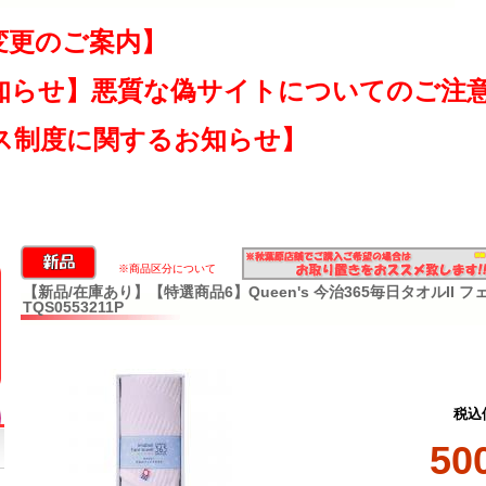
変更のご案内】
知らせ】悪質な偽サイトについてのご注
ス制度に関するお知らせ】
※商品区分について
【新品/在庫あり】【特選商品6】Queen's 今治365毎日タオルII 
TQS0553211P
税込
50