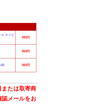
ル ネイビ
495円
564円
6B
565円
日または取寄商
確認メールをお