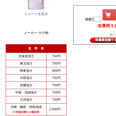
イメージを拡大
個数
在庫残 9 (i
メーカー:その他
もし
送 料 表
北海道地方
750円
東北地方
750円
関東地方
600円
中部地方
750円
近畿地方
750円
中国・四国地方
750円
九州地方
750円
沖縄・離島・特殊地域
2,500円～
（※別途見積りの場合有）