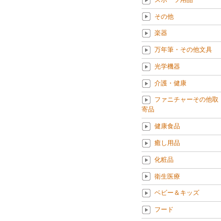
その他
楽器
万年筆・その他文具
光学機器
介護・健康
ファニチャーその他取
寄品
健康食品
癒し用品
化粧品
衛生医療
ベビー＆キッズ
フード