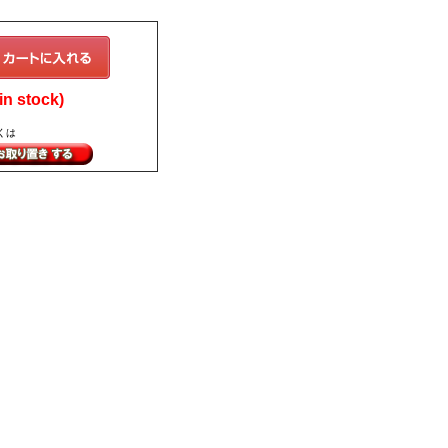
n stock)
くは