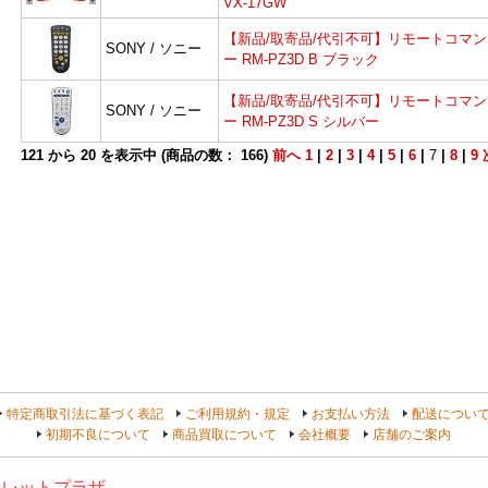
VX-17GW
【新品/取寄品/代引不可】リモートコマン
SONY / ソニー
ー RM-PZ3D B ブラック
【新品/取寄品/代引不可】リモートコマン
SONY / ソニー
ー RM-PZ3D S シルバー
121
から
20
を表示中 (商品の数：
166
)
前へ
1
|
2
|
3
|
4
|
5
|
6
|
7
|
8
|
9
よ
特定商取引法に基づく表記
ご利用規約・規定
お支払い方法
配送につい
初期不良について
商品買取について
会社概要
店舗のご案内
トレットプラザ