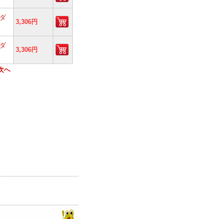
ダ
3,306円
ダ
3,306円
次へ
て