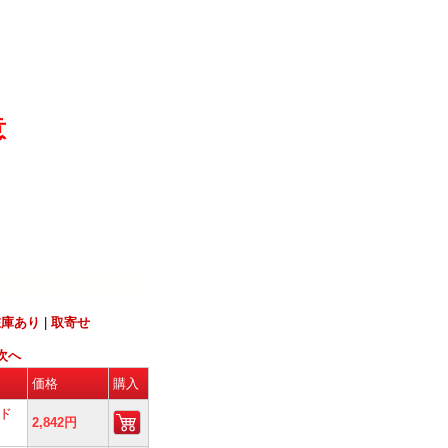
意
在庫あり
|
取寄せ
次へ
価格
購入
ド
2,842円