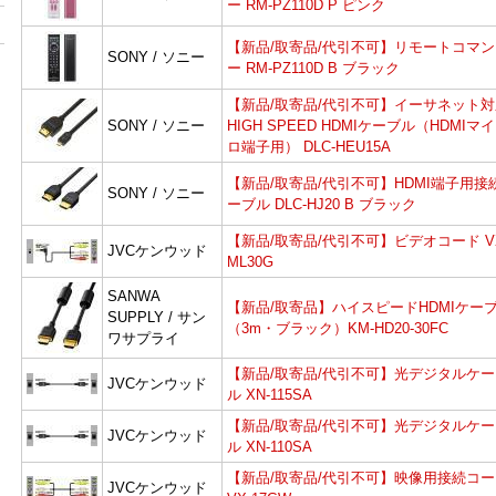
ー RM-PZ110D P ピンク
【新品/取寄品/代引不可】リモートコマン
SONY / ソニー
ー RM-PZ110D B ブラック
【新品/取寄品/代引不可】イーサネット対
SONY / ソニー
HIGH SPEED HDMIケーブル（HDMIマ
ロ端子用） DLC-HEU15A
【新品/取寄品/代引不可】HDMI端子用接
SONY / ソニー
ーブル DLC-HJ20 B ブラック
【新品/取寄品/代引不可】ビデオコード V
JVCケンウッド
ML30G
SANWA
【新品/取寄品】ハイスピードHDMIケー
SUPPLY / サン
（3m・ブラック）KM-HD20-30FC
ワサプライ
【新品/取寄品/代引不可】光デジタルケー
JVCケンウッド
ル XN-115SA
【新品/取寄品/代引不可】光デジタルケー
JVCケンウッド
ル XN-110SA
【新品/取寄品/代引不可】映像用接続コー
JVCケンウッド