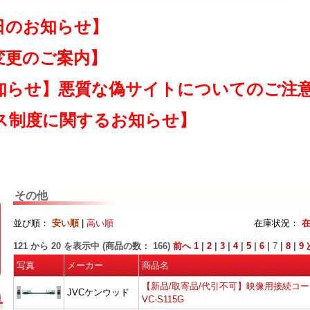
日のお知らせ】
変更のご案内】
知らせ】悪質な偽サイトについてのご注
ス制度に関するお知らせ】
その他
並び順：
安い順
|
高い順
在庫状況：
121
から
20
を表示中 (商品の数：
166
)
前へ
1
|
2
|
3
|
4
|
5
|
6
|
7
|
8
|
9
写真
メーカー
商品名
【新品/取寄品/代引不可】映像用接続コー
JVCケンウッド
VC-S115G