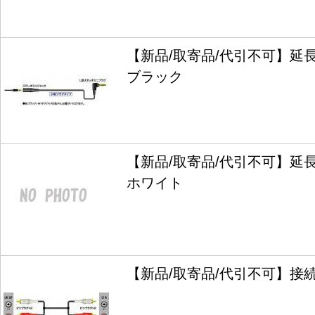
【新品/取寄品/代引不可】延長コ
ブラック
【新品/取寄品/代引不可】延長コ
ホワイト
【新品/取寄品/代引不可】接続コ