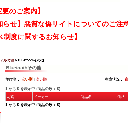
変更のご案内】
知らせ】悪質な偽サイトについてのご注
ス制度に関するお知らせ】
コム取寄品
> Bluetoothその他
Bluetoothその他
並び順：
安い順
|
高い順
在庫状況：
1
から
0
を表示中 (商品の数：
0
)
写真
メーカー
商品名
価格
1
から
0
を表示中 (商品の数：
0
)