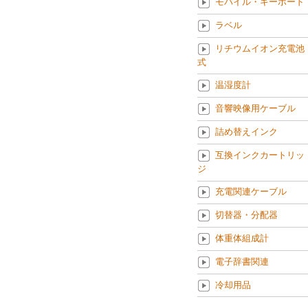
モバイル・キーボード
ラベル
リチウムイオン充電池
式
温湿度計
音響映像用ケーブル
詰め替えインク
互換インクカートリッ
ジ
充電関連ケーブル
切替器・分配器
体重体組成計
電子辞書関連
冷却用品