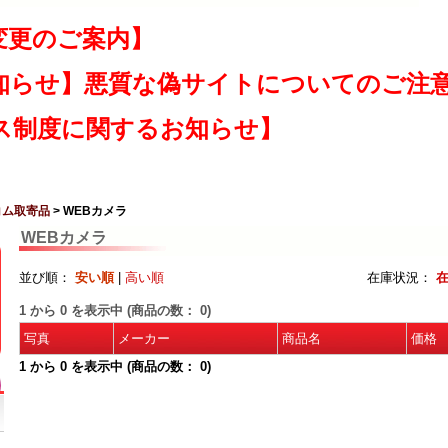
変更のご案内】
知らせ】悪質な偽サイトについてのご注
ス制度に関するお知らせ】
コム取寄品
> WEBカメラ
WEBカメラ
並び順：
安い順
|
高い順
在庫状況：
1
から
0
を表示中 (商品の数：
0
)
写真
メーカー
商品名
価格
1
から
0
を表示中 (商品の数：
0
)