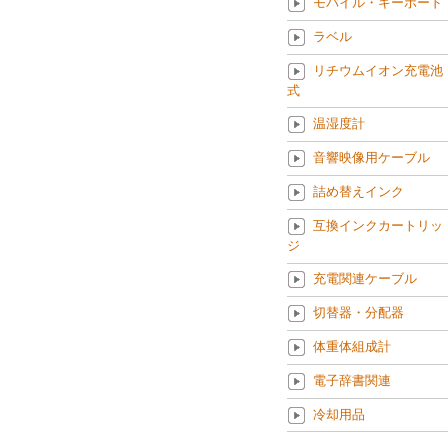
モバイル・キーボード
ラベル
リチウムイオン充電池
式
温湿度計
音響映像用ケーブル
詰め替えインク
互換インクカートリッ
ジ
充電関連ケーブル
切替器・分配器
体重体組成計
電子辞書関連
冷却用品