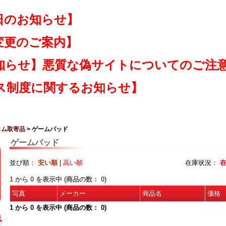
日のお知らせ】
変更のご案内】
知らせ】悪質な偽サイトについてのご注
ス制度に関するお知らせ】
コム取寄品
> ゲームパッド
ゲームパッド
並び順：
安い順
|
高い順
在庫状況：
1
から
0
を表示中 (商品の数：
0
)
写真
メーカー
商品名
価格
1
から
0
を表示中 (商品の数：
0
)