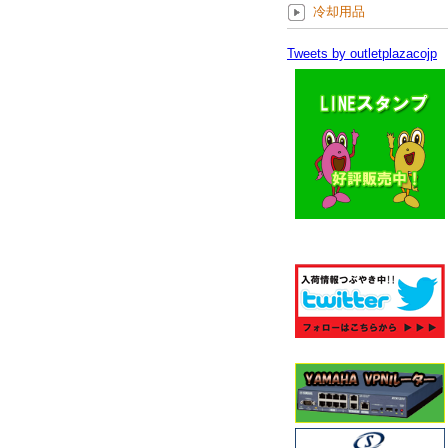
冷却用品
Tweets by outletplazacojp