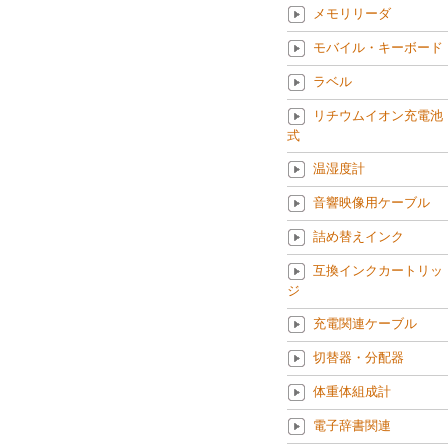
メモリリーダ
モバイル・キーボード
ラベル
リチウムイオン充電池
式
温湿度計
音響映像用ケーブル
詰め替えインク
互換インクカートリッ
ジ
充電関連ケーブル
切替器・分配器
体重体組成計
電子辞書関連